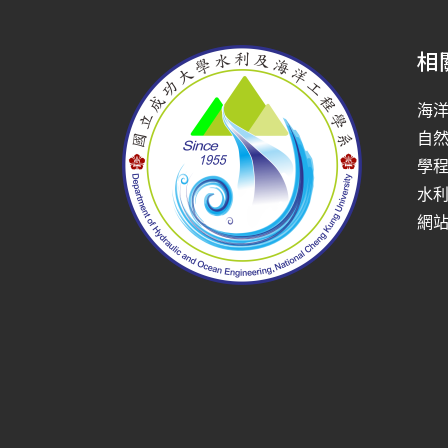
相
海
自
學
水
網