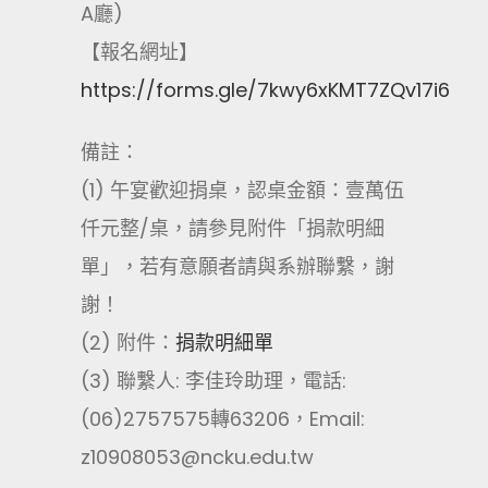
A廳)
【報名網址】
https://forms.gle/7kwy6xKMT7ZQv17i6
備註：
(1) 午宴歡迎捐桌，認桌金額：壹萬伍
仟元整/桌，請參見附件「捐款明細
單」，若有意願者請與系辦聯繫，謝
謝！
(2) 附件：
捐款明細單
(3) 聯繫人: 李佳玲助理，電話:
(06)2757575轉63206，Email:
z10908053@ncku.edu.tw