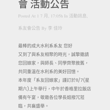
會 活動公告
Posted At 1 7 月, 17:05h
In
活動訊息
,
系友會公告
By
李 佳玲
最棒的成大水利系系友 您好
又到了與系友相聚的時光，誠摯邀請
您回娘家，與師長、同學齊聚敘舊，
共同重溫在水利系的美好回憶。
本年度「系友回娘家」謹訂於11/7(星
期六)上午舉行，中午於香格里拉飯店
備有午宴，敬邀各位學長姐撥冗蒞
臨，共襄盛舉。