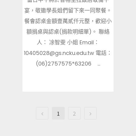
宴，敬邀學長姐們留下來一同聚餐。
餐會認桌金額壹萬貳仟元整，歡迎小
額捐桌與認桌(捐款明細單)。 聯絡
人： 凃智雯 小姐 Email：
10405028@gs.ncku.edu.tw 電話：
(06)2757575*63206 ...
1
2