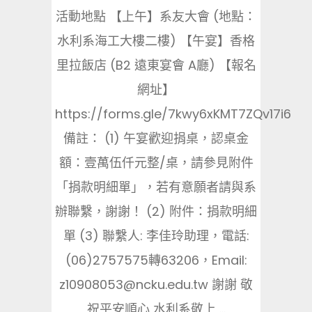
活動地點 【上午】系友大會 (地點：
水利系海工大樓二樓) 【午宴】香格
里拉飯店 (B2 遠東宴會 A廳) 【報名
網址】
https://forms.gle/7kwy6xKMT7ZQv17i6
備註： (1) 午宴歡迎捐桌，認桌金
額：壹萬伍仟元整/桌，請參見附件
「捐款明細單」，若有意願者請與系
辦聯繫，謝謝！ (2) 附件：捐款明細
單 (3) 聯繫人: 李佳玲助理，電話:
(06)2757575轉63206，Email:
z10908053@ncku.edu.tw 謝謝 敬
祝平安順心 水利系敬上 ...