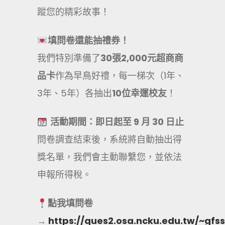
蹤您的精彩故事！
填問卷還能抽禮券！
我們特別準備了
30
張2,000元超商商
品卡
作為早鳥好禮，每一梯次（1年、
3年、5年）各抽出
10
位幸運校友
！
活動期間：即日起至 9 月 30 日止
問卷調查結束後，系統將自動抽出得
獎名單，我們會主動聯繫您，並依法
申報所得稅。
點我填問卷
→
https://ques2.osa.ncku.edu.tw/~gfss