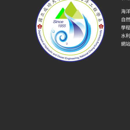
海
自
學
水
網