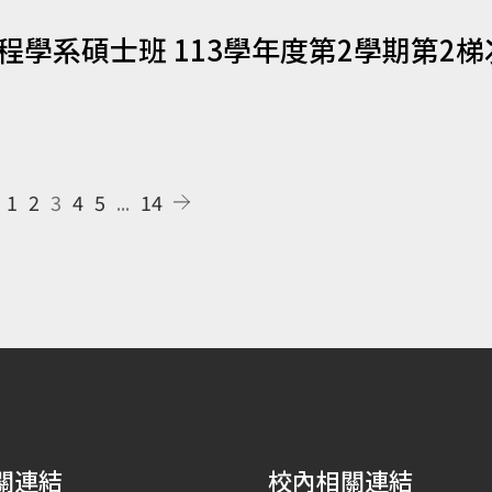
學系碩士班 113學年度第2學期第2梯
1
2
3
4
5
...
14
關連結
校內相關連結