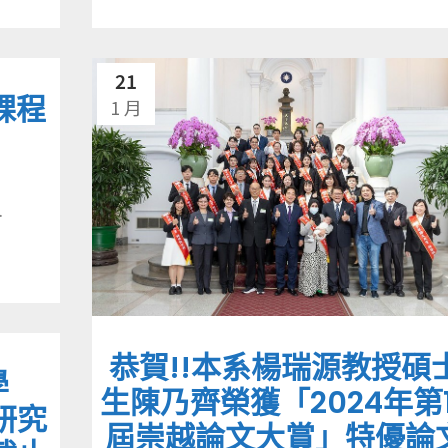
21
課程
1 月
.
恭賀!!本系楊瑞源教授碩
學
生陳乃齊榮獲「2024年第1
換研究
屆崇越論文大賞」特優論