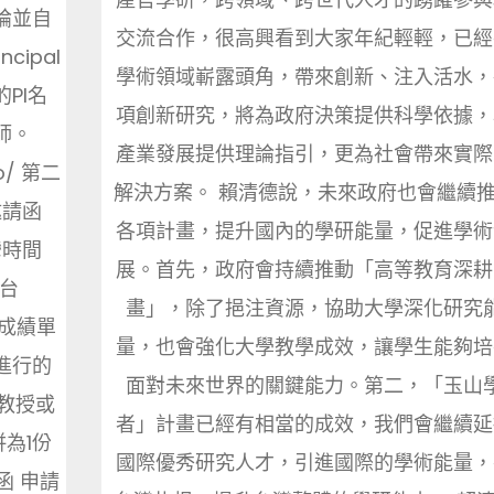
論並自
交流合作，很高興看到大家年紀輕輕，已經
cipal
學術領域嶄露頭角，帶來創新、注入活水，
的PI名
項創新研究，將為政府決策提供科學依據，
師。
產業發展提供理論指引，更為社會帶來實際
go/ 第二
解決方案。 賴清德說，未來政府也會繼續
邀請函
各項計畫，提升國內的學研能量，促進學術
灣時間
展。首先，政府會持續推動「高等教育深耕
平台
畫」，除了挹注資源，協助大學深化研究
歷 成績單
量，也會強化大學教學成效，讓學生能夠培
進行的
面對未來世界的關鍵能力。第二，「玉山
教授或
者」計畫已經有相當的成效，我們會繼續延
為1份
國際優秀研究人才，引進國際的學術能量，
函 申請