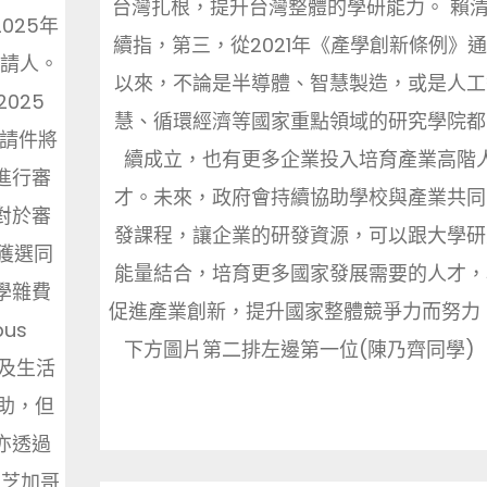
台灣扎根，提升台灣整體的學研能力。 賴
025年
續指，第三，從2021年《產學創新條例》
申請人。
以來，不論是半導體、智慧製造，或是人工
025
慧、循環經濟等國家重點領域的研究學院都
有申請件將
續成立，也有更多企業投入培育產業高階
進行審
才。未來，政府會持續協助學校與產業共同
對於審
發課程，讓企業的研發資源，可以跟大學研
獲選同
能量結合，培育更多國家發展需要的人才，
學雜費
促進產業創新，提升國家整體競爭力而努
us
下方圖片第二排左邊第一位(陳乃齊同學) ..
票及生活
助，但
亦透過
往芝加哥