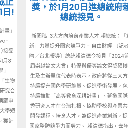
截止
獎，於1月20日進總統府
1日!
總統接見。
生計畫」
新聞稿 3大方向培育產業人才 賴總統：「
iwan
新」力量提升國家競爭力 - 自由財經 〔記
am)接受
昀／台北報導〕總統賴清德今接見「2024第
月31
屆崇越論文大賞」特優與優等論文得獎碩博
學」
生及主辦單位代表時表示，政府將從三大方
)及「生物
持續提升國內學研能量、促進學術發展，包
域的研究合
持續推動「高等教育深耕計畫」、延攬國際
踴躍申
秀研究人才在台灣扎根、協助學校與產業共
哥大學短
開發課程、培育人才，為促進產業創新，提
。獲計
國家整體競爭力而努力。 賴清德指出，去