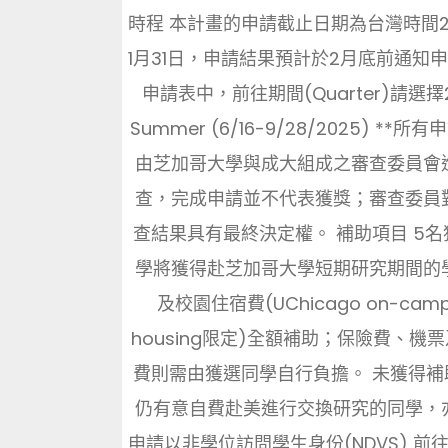
時程 本計畫的申請截止日期為台灣時間2
1月31日，申請結果預計於2月底前通知
申請表中，前往期間(Quarter)請選擇2
Summer (6/16-9/28/2025) **所
由芝加哥大學與成大組成之審查委員會
查，完成申請並不代表獲獎；審查委員
查結果具有最終決定權。 補助項目 5名
學將獲得赴芝加哥大學短期研究期間的
及校園住宿費(UChicago on-camp
housing限定)全額補助；保險費、機
費則需由獲選同學自行負擔。 未獲得補
仍有意自費赴美進行交換研究的同學，
申請以非學位訪問學生身份(NDVS) 前