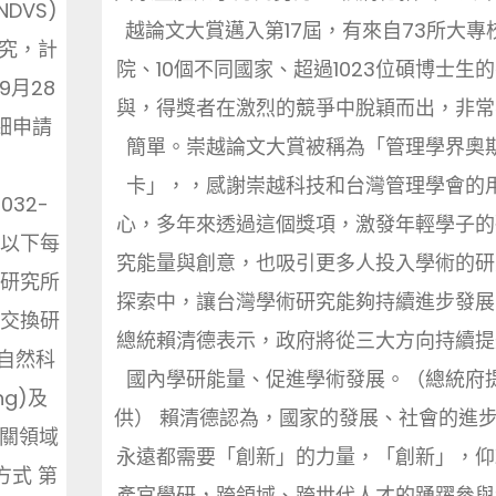
DVS)
越論文大賞邁入第17屆，有來自73所大專
研究，計
院、10個不同國家、超過1023位碩博士生
9月28
與，得獎者在激烈的競爭中脫穎而出，非常
細申請
簡單。崇越論文大賞被稱為「管理學界奧
卡」，，感謝崇越科技和台灣管理學會的
1032-
心，多年來透過這個獎項，激發年輕學子的
 (以下每
究能量與創意，也吸引更多人投入學術的研
及研究所
探索中，讓台灣學術研究能夠持續進步發展
行交換研
總統賴清德表示，政府將從三大方向持續提
自然科
國內學研能量、促進學術發展。（總統府
ng)及
供） 賴清德認為，國家的發展、社會的進
)相關領域
永遠都需要「創新」的力量，「創新」，仰
方式 第
產官學研，跨領域、跨世代人才的踴躍參與