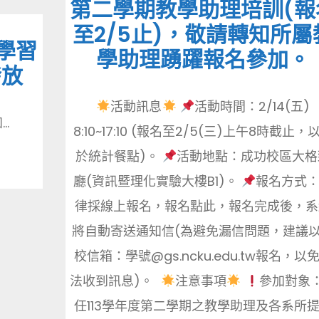
第二學期教學助理培訓(報
至2/5止)，敬請轉知所屬
學習
學助理踴躍報名參加。
發放
活動訊息
活動時間：2/14(五)
.
8:10~17:10 (報名至2/5(三)上午8時截止，
於統計餐點)。
活動地點：成功校區大格
廳(資訊暨理化實驗大樓B1)。
報名方式
律採線上報名，報名點此，報名完成後，系
將自動寄送通知信(為避免漏信問題，建議
校信箱：學號@gs.ncku.edu.tw報名，以
法收到訊息)。
注意事項
參加對象
任113學年度第二學期之教學助理及各系所