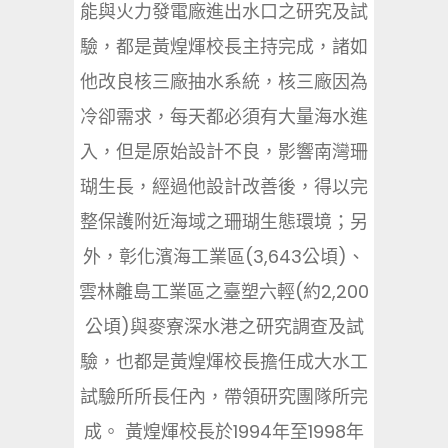
能與火力發電廠進出水口之研究及試
驗，都是黃煌煇校長主持完成，諸如
他改良核三廠抽水系統，核三廠因為
冷卻需求，每天都必須有大量海水進
入，但是原始設計不良，影響南灣珊
瑚生長，經過他設計改善後，得以完
整保護附近海域之珊瑚生態環境；另
外，彰化濱海工業區(3,643公頃)、
雲林離島工業區之臺塑六輕(約2,200
公頃)與麥寮深水港之研究調查及試
驗，也都是黃煌煇校長擔任成大水工
試驗所所長任內，帶領研究團隊所完
成。 黃煌煇校長於1994年至1998年