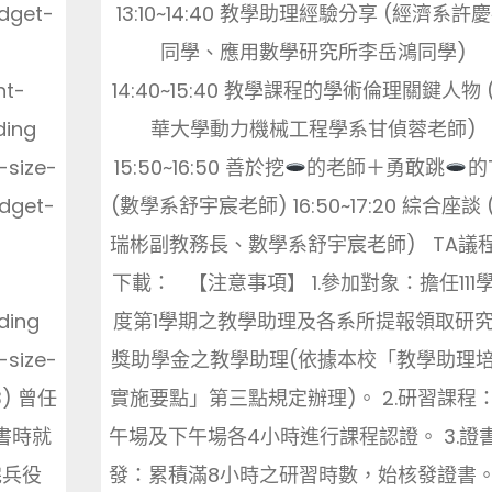
idget-
13:10~14:40 教學助理經驗分享 (經濟系許
-
同學、應用數學研究所李岳鴻同學)
nt-
14:40~15:40 教學課程的學術倫理關鍵人物 
ding
華大學動力機械工程學系甘偵蓉老師)
-size-
15:50~16:50 善於挖
的老師＋勇敢跳
的
idget-
(數學系舒宇宸老師) 16:50~17:20 綜合座談 
-
瑞彬副教務長、數學系舒宇宸老師) TA議
下載： 【注意事項】 1.參加對象：擔任111
ding
度第1學期之教學助理及各系所提報領取研
-size-
獎助學金之教學助理(依據本校「教學助理
3) 曾任
實施要點」第三點規定辦理)。 2.研習課程
書時就
午場及下午場各4小時進行課程認證。 3.證
完兵役
發：累積滿8小時之研習時數，始核發證書。 