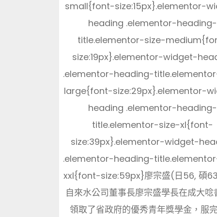
small{font-size:15px}.elementor-w
heading .elementor-heading
title.elementor-size-medium{fo
size:19px}.elementor-widget-hea
.elementor-heading-title.elementor
large{font-size:29px}.elementor-w
heading .elementor-heading
title.elementor-size-xl{font-
size:39px}.elementor-widget-hea
.elementor-heading-title.elementor
xxl{font-size:59px}廖宗盛(日56, 碩6
自來水公司董事長廖宗盛學長在成大唸
領取了省政府的優秀青年獎學金，服