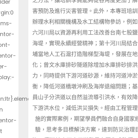
之方法，讓培訓學員能夠從各角度更加了解
ider
害預防及進行災害管理。此外，本專班培訓
gin:0
辦理水利相關機構及水工結構物參訪，例如
-ms-
六河川局以資源再利用工法改善台南七股鹽
entor-
海堤，實現永續經營精神；第十河川局結合
ont-
埔當地人工石滬打造階梯型海堤，發展在地
entor-
化；曾文水庫排砂隧道除增加水庫排砂排洪
er-
力，同時提供下游河道砂源，維持河道沖淤
play:-
衡，降低河道橋墩沖刷及海岸退縮問題；基
員山子分洪道以自然溢流導引洪水，有效降
on:ltr}.elementor-
下游洪水位，減低洪災損失。經由工程管理
n
施的實際案例，期望學員們融合自身國家
entor-
驗，思考多目標解決方案，達到防災治理
t