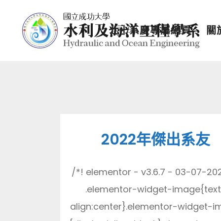
七十系慶專屬網頁
關
2022年傑出系友
/*! elementor - v3.6.7 - 03-07-20
.elementor-widget-image{text
align:center}.elementor-widget-