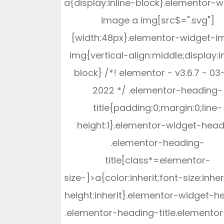
a{display:inline-block}.elementor-w
image a img[src$=".svg"]
{width:48px}.elementor-widget-
img{vertical-align:middle;display:i
block} /*! elementor - v3.6.7 - 03
2022 */ .elementor-heading-
title{padding:0;margin:0;line-
height:1}.elementor-widget-head
.elementor-heading-
title[class*=elementor-
size-]>a{color:inherit;font-size:inheri
height:inherit}.elementor-widget-h
.elementor-heading-title.elementor