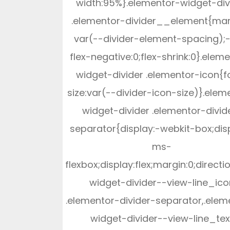
width:95%}.elementor-widget-div
.elementor-divider__element{mar
var(--divider-element-spacing);
flex-negative:0;flex-shrink:0}.elem
widget-divider .elementor-icon{f
size:var(--divider-icon-size)}.elem
widget-divider .elementor-divid
separator{display:-webkit-box;dis
ms-
flexbox;display:flex;margin:0;directi
widget-divider--view-line_ico
.elementor-divider-separator,.elem
widget-divider--view-line_tex