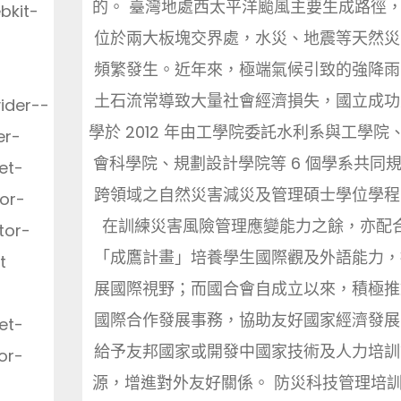
的。 臺灣地處西太平洋颱風主要生成路徑
bkit-
位於兩大板塊交界處，水災、地震等天然災
頻繁發生。近年來，極端氣候引致的強降雨
土石流常導致大量社會經濟損失，國立成功
ider--
學於 2012 年由工學院委託水利系與工學院
er-
會科學院、規劃設計學院等 6 個學系共同
et-
跨領域之自然災害減災及管理碩士學位學程
tor-
在訓練災害風險管理應變能力之餘，亦配
tor-
「成鷹計畫」培養學生國際觀及外語能力，
t
展國際視野；而國合會自成立以來，積極推
國際合作發展事務，協助友好國家經濟發展
et-
給予友邦國家或開發中國家技術及人力培訓
or-
源，增進對外友好關係。 防災科技管理培