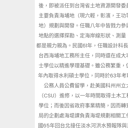
後，即被派任到台灣省土地資源開發委
主要負責海埔地（現六輕，彰濱，王功
地）規劃與開發。任職八年中皆戮力參
地點的選擇探勘、定海岸線形狀、測量
都是親力親為。民國61年，任職設計科
台西海埔地工務所主任，同時還在成大
士學位以精進學理基礎。雖公務繁重，
年內取得水利碩士學位，同時於63年考
公務人員公費留學，赴美國科州州立
（CSU）進修，以一年時間取得土木工
學位；而後因省政府事業精簡，因而轉
局的企劃處海堤課負責海堤規劃相關工
國65年回台北接任淡水河洪水預報隊與