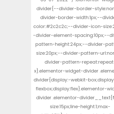
divider{--divider-border-style:no
divider-border-width:1px;--divid
color:#2c2c2c;--divider-icon-size:
-divider-element-spacing:10px;--di
pattern-height:24px;--divider-pat
size:20px;--divider-pattern-url:no
divider-pattern-repeat:repeat
x}.elementor-widget-divider .elem
divider{display:-webkit-box;displa
flexbox;display:flex}.elementor-wi
divider .elementor-divider__text{
size:15px;line-height:1;max-