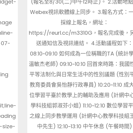
idget-
(報名至8/30(二)中午12時止)。 2.活動地
Webex視訊軟體線上同步。 3.報名方式：
image
採線上報名，網址：
nline-
https://reurl.cc/m3310G，報名完成後
-07-
送通知信及視訊連結。 4.活動議程如下
08:10~09:10 如何成為一位稱職的TA (統計
溫敏杰老師) 09:10~10:10 回首來時路：我國
ing
平等法制化與日常生活中的性別議題 (性別
教育委員會吳怡靜行政專員) 10:20~11:10 成
位學習平臺於教學上的輔助及應用 (計網中
t;line-
學科技組郭淑芬小姐) 11:10~12:10 數位學習
eading
之線上同步教學運用 (計網中心教學科技組
-size-
中先生) 12:10~13:10 中午休息 (午餐時間)