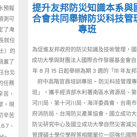
提升友邦防災知識本系與
水預報
合會共同舉辦防災科技管
預測可
專班
定了淹
長就任
為促進友邦政府的防災知識及技術管理，國
士）的
成功大學與財團法人國際合作發展基金會自 1
涵蓋了
年 8 月 15 日起舉辦為期 3 週的「111 年友
任台北
府中高階官員培訓專班 - 防災科技管理
的任務
班」，攜手經濟部水利署南區水資源局、第
辛苦，
河川局、第十河川局、海洋委員會、台南市
眾。現
府消防局、台灣防災產業協會、國立成功大
初辛苦
防災研究中心及國立成功大學自然災害減災
6.7 -
管理碩士學位學程等相關單位一同強化國際
et-