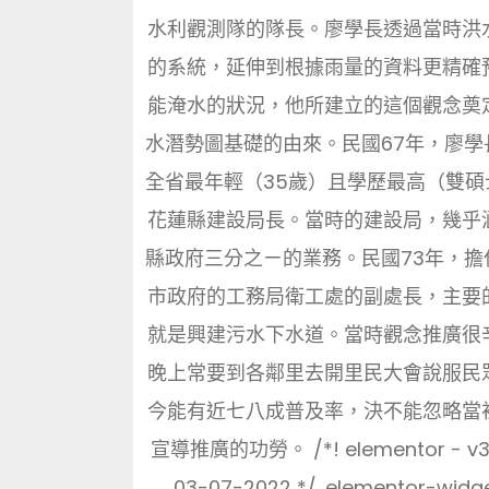
水利觀測隊的隊長。廖學長透過當時洪
的系統，延伸到根據雨量的資料更精確
能淹水的狀況，他所建立的這個觀念奠
水潛勢圖基礎的由來。民國67年，廖學
全省最年輕（35歲）且學歷最高（雙碩
花蓮縣建設局長。當時的建設局，幾乎
縣政府三分之ㄧ的業務。民國73年，擔
市政府的工務局衛工處的副處長，主要
就是興建污水下水道。當時觀念推廣很
晚上常要到各鄰里去開里民大會說服民
今能有近七八成普及率，決不能忽略當
宣導推廣的功勞。 /*! elementor - v3.
03-07-2022 */ .elementor-widg