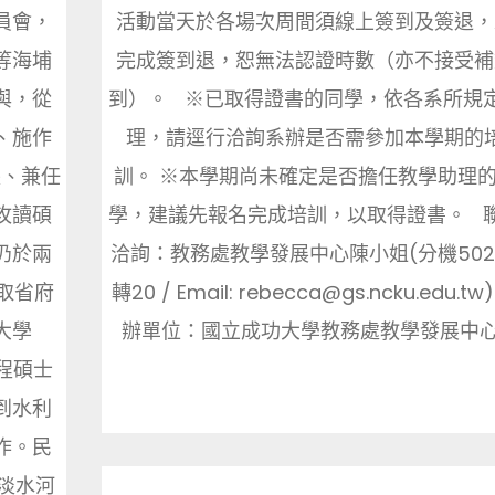
員會，
活動當天於各場次周間須線上簽到及簽退，
等海埔
完成簽到退，恕無法認證時數（亦不接受補
與，從
到）。 ※已取得證書的同學，依各系所規
、施作
理，請逕行洽詢系辦是否需參加本學期的
長、兼任
訓。 ※本學期尚未確定是否擔任教學助理
攻讀碩
學，建議先報名完成培訓，以取得證書。 
仍於兩
洽詢：教務處教學發展中心陳小姐(分機502
取省府
轉20 / Email: rebecca@gs.ncku.edu.tw
大學
辦單位：國立成功大學教務處教學發展中心..
程碩士
到水利
作。民
淡水河