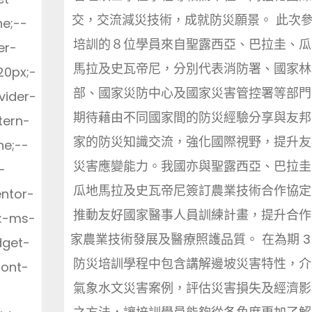
交，交流減災技術，成就防災願景。 此次
ne;--
培訓的８位學員來自聖露西亞、巴拉圭、瓜
er-
馬拉及史瓦帝尼，分別代表消防署、國家林
20px;-
部、國家災防中心及國家災害管控署等部門
vider-
期待藉由不同國家間的防災經驗分享與友邦
tern-
家的防災知識交流，強化國際視野，提升友
ne;--
災害應變能力。我國亦與聖露西亞、巴拉圭
-
瓜地馬拉及史瓦帝尼簽訂農業技術合作協定
entor-
推動友好國家醫事人員訓練計畫，提升合作
y:-ms-
家農業技術發展及醫療照護品質。 在為期 3
dget-
防災培訓學程中包含講解邊坡災害特性，介
font-
氣象水文災害案例，評估災害損失及經濟影