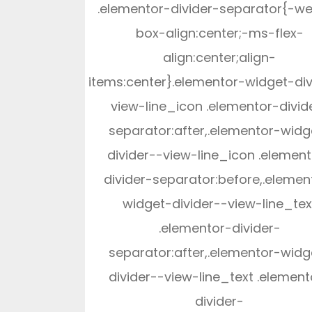
.elementor-divider-separator{-we
box-align:center;-ms-flex-
align:center;align-
items:center}.elementor-widget-div
view-line_icon .elementor-divid
separator:after,.elementor-widg
divider--view-line_icon .elemen
divider-separator:before,.elemen
widget-divider--view-line_tex
.elementor-divider-
separator:after,.elementor-widg
divider--view-line_text .element
divider-