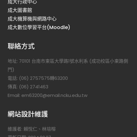
成大行政中心
成大圖書館
成大機算機與網路中心
成大數位學習平台(Moodle)
聯絡方式
地址: 70101 台南市東區大學路1號水利系 (成功校區小東路側
門)
電話: (06) 2757575轉63200
傳真: (06) 2741463
Email: em63200@email.ncku.edu.tw
網站設計維護
維護者: 賴悅仁、林培榕