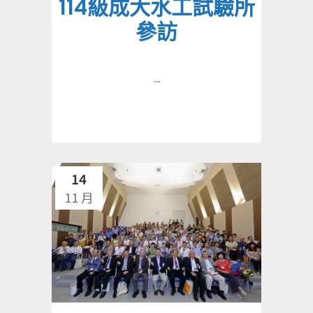
114級成大水工試驗所
參訪
...
14
11 月