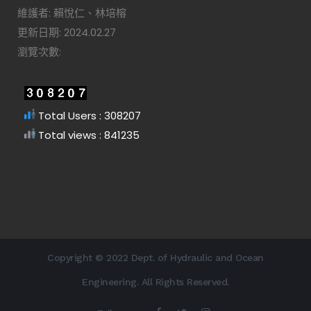
維護者: 賴悅仁、林培榕
更新日期: 2024.02.27
瀏覽次數:
Total Users : 308207
Total views : 841235
Copyright © 2022 Dept. of Hydraulic and Ocean
Engineering. All Rights Reserved.