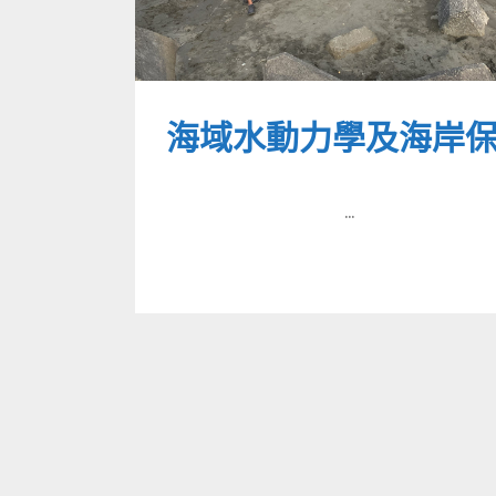
海域水動力學及海岸
...