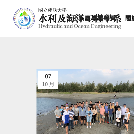
七十系慶專屬網頁
關
07
10 月