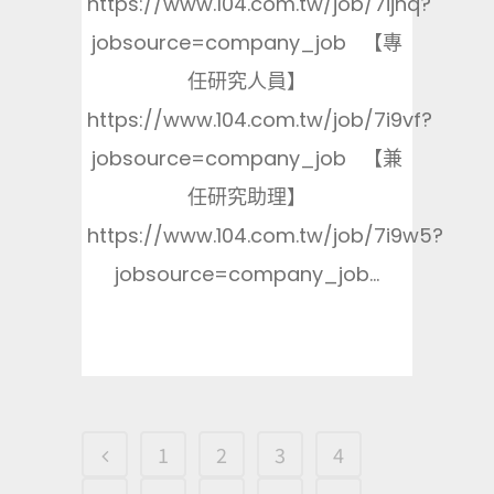
https://www.104.com.tw/job/7ijnq?
jobsource=company_job 【專
任研究人員】
https://www.104.com.tw/job/7i9vf?
jobsource=company_job 【兼
任研究助理】
https://www.104.com.tw/job/7i9w5?
jobsource=company_job...
1
2
3
4