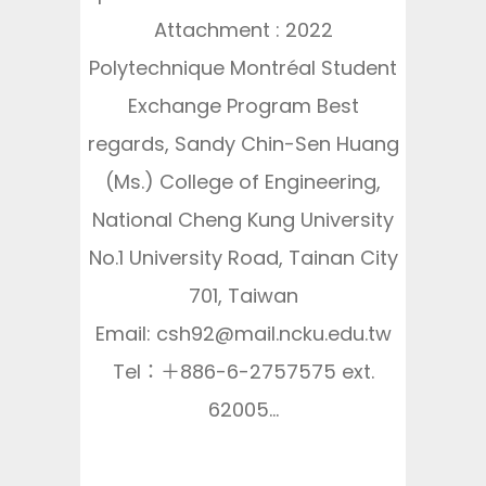
Attachment : 2022
Polytechnique Montréal Student
Exchange Program Best
regards, Sandy Chin-Sen Huang
(Ms.) College of Engineering,
National Cheng Kung University
No.1 University Road, Tainan City
701, Taiwan
Email: csh92@mail.ncku.edu.tw
Tel：＋886-6-2757575 ext.
62005...