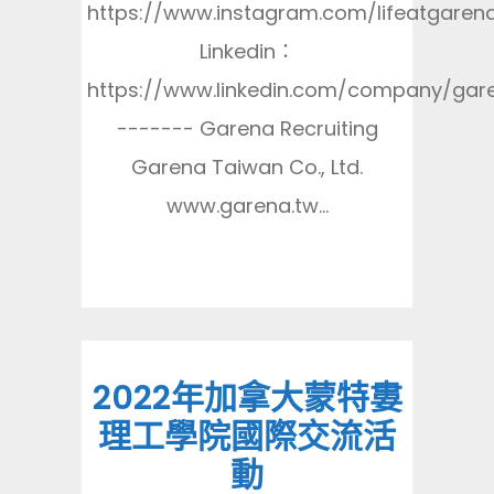
https://www.instagram.com/lifeatgaren
Linkedin：
https://www.linkedin.com/company/gar
------- Garena Recruiting
Garena Taiwan Co., Ltd.
www.garena.tw...
2022年加拿大蒙特婁
理工學院國際交流活
動