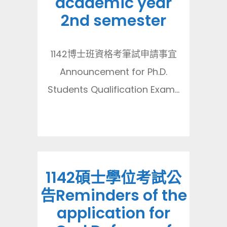
academic year
2nd semester
1142博士班資格考筆試申請事宜
Announcement for Ph.D.
Students Qualification Exam...
1142碩士學位考試公
告Reminders of the
application for