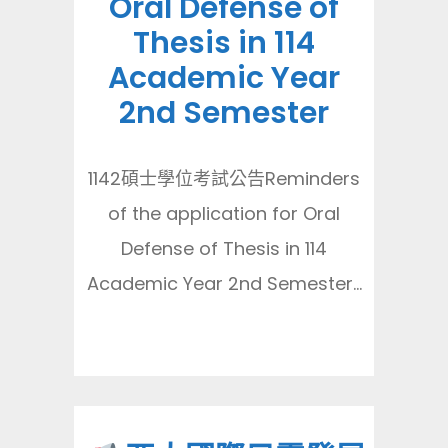
Oral Defense of
Thesis in 114
Academic Year
2nd Semester
1142碩士學位考試公告Reminders
of the application for Oral
Defense of Thesis in 114
Academic Year 2nd Semester...