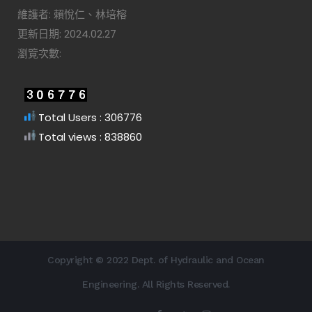
維護者: 賴悅仁、林培榕
更新日期: 2024.02.27
瀏覽次數:
Total Users : 306776
Total views : 838860
Copyright © 2022 Dept. of Hydraulic and Ocean
Engineering. All Rights Reserved.