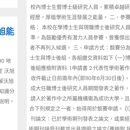
校內博士生暨博士級研究人員，累積卓越研
經歷，厚植學術生涯發展之能量。 二、參
格： 本校在學博士生與現職博士後研究人
旭能
準。為鼓勵優秀有潛力人員參賽，曾獲傑出
者不再列入候選。 三、申請方式：競賽分
士生與博士後組，各組繳交資料如下 (一)
00 地
後組應檢附資料: 1.申請書 2.代表性學術著
 沃旭
收件截止日前兩年內(即110年6月30日後)
了解沃旭
成大任職博士後研究人員期間發表之著作，
的知識分
請人於著作中之所屬機構需為成功大學，且
畫說明。
合下列規定之一者，始得用於競賽申請。 (1
刊論文：已於學術期刊發表之論文，或業經
術期刊接受刊載並出具證明之論文(應檢附 