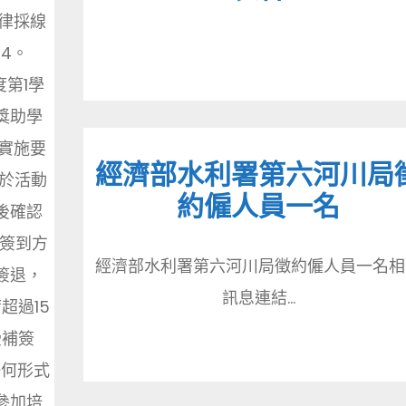
一律採線
lZ4。
度第1學
獎助學
實施要
經濟部水利署第六河川局
須於活動
約僱人員一名
後確認
.簽到方
經濟部水利署第六河川局徵約僱人員一名相
簽退，
訊息連結...
超過15
受補簽
任何形式
參加培