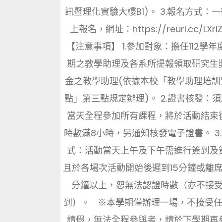
訊暨理化實驗大樓B1)。 3.報名方式：
上報名，網址：https://reurl.cc/LXr
【注意事項】 1.參加對象：擔任112學年
期之教學助理及各系所提報領取研究生
金之教學助理(依據本校「教學助理培訓
點」第三點規定辦理)。 2.證書核發：
當天全程參加所有課程，將於活動結束
時數滿8小時，另通知核發電子證書。 3
式：活動當天上午及下午需進行簽到及
且於各場次活動開始後遲到15分鐘或離席
分鐘以上，恕無法認證時數（亦不接
到）。 ※本學期僅辦理一場，不接受
請假，無法全程參與者，請於下學期再