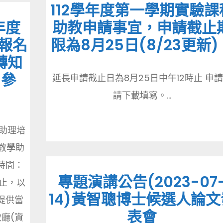
112學年度第一學期實驗課
年度
助教申請事宜，申請截止
報名
限為8月25日(8/23更新)
轉知
名參
延長申請截止日為8月25日中午12時止 申
請下載填寫。...
學助理培
屬教學助
動時間：
專題演講公告(2023-07
)截止，以
14)黃智聰博士候選人論文
提供當
表會
致廳(資