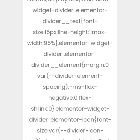
widget-divider .elementor-
divider__text{font-
size:15px;line-height:1;max-
width:95%}.elementor-widget-
divider .elementor-
divider__element{margin:0
var(--divider-element-
spacing);-ms-flex-
negative:0;flex-
shrink:0}.elementor-widget-
divider .elementor-icon{font-
size:var(--divider-icon-