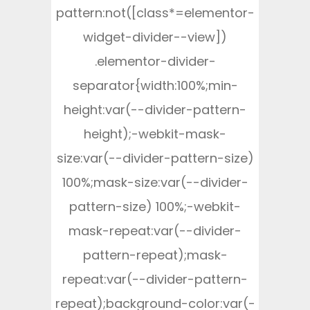
pattern:not([class*=elementor-
widget-divider--view])
.elementor-divider-
separator{width:100%;min-
height:var(--divider-pattern-
height);-webkit-mask-
size:var(--divider-pattern-size)
100%;mask-size:var(--divider-
pattern-size) 100%;-webkit-
mask-repeat:var(--divider-
pattern-repeat);mask-
repeat:var(--divider-pattern-
repeat);background-color:var(-