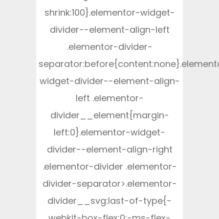
shrink:100}.elementor-widget-
divider--element-align-left
.elementor-divider-
separator:before{content:none}.element
widget-divider--element-align-
left .elementor-
divider__element{margin-
left:0}.elementor-widget-
divider--element-align-right
.elementor-divider .elementor-
divider-separator>.elementor-
divider__svg:last-of-type{-
webkit-box-flex:0;-ms-flex-