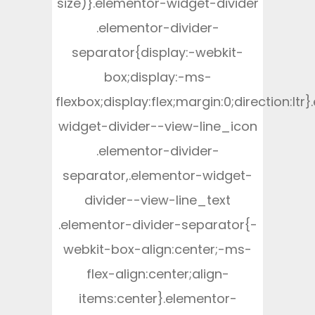
size)}.elementor-widget-divider
.elementor-divider-
separator{display:-webkit-
box;display:-ms-
flexbox;display:flex;margin:0;direction:ltr
widget-divider--view-line_icon
.elementor-divider-
separator,.elementor-widget-
divider--view-line_text
.elementor-divider-separator{-
webkit-box-align:center;-ms-
flex-align:center;align-
items:center}.elementor-