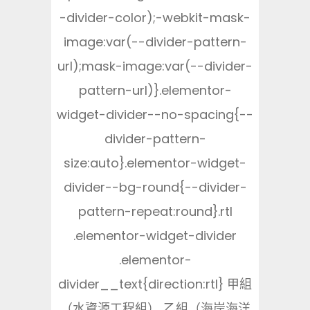
-divider-color);-webkit-mask-
image:var(--divider-pattern-
url);mask-image:var(--divider-
pattern-url)}.elementor-
widget-divider--no-spacing{--
divider-pattern-
size:auto}.elementor-widget-
divider--bg-round{--divider-
pattern-repeat:round}.rtl
.elementor-widget-divider
.elementor-
divider__text{direction:rtl} 甲組
（水資源工程組） 乙組（海岸海洋