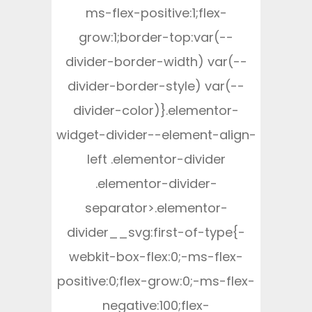
ms-flex-positive:1;flex-
grow:1;border-top:var(--
divider-border-width) var(--
divider-border-style) var(--
divider-color)}.elementor-
widget-divider--element-align-
left .elementor-divider
.elementor-divider-
separator>.elementor-
divider__svg:first-of-type{-
webkit-box-flex:0;-ms-flex-
positive:0;flex-grow:0;-ms-flex-
negative:100;flex-