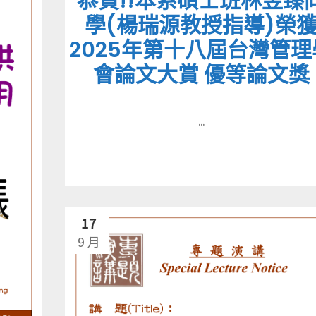
恭賀!!本系碩士班林昱臻
學(楊瑞源教授指導)榮
2025年第十八屆台灣管理
會論文大賞 優等論文獎
...
17
9 月