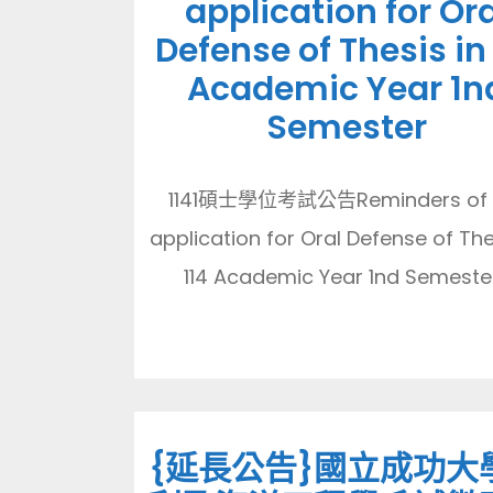
application for Ora
Defense of Thesis in 
Academic Year 1n
Semester
1141碩士學位考試公告Reminders of 
application for Oral Defense of The
114 Academic Year 1nd Semester.
{延長公告}國立成功大