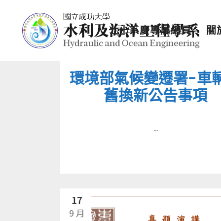
七十系慶專屬網頁
關
環境部氣候變遷署-車
舊換新公告事項
...
17
9 月