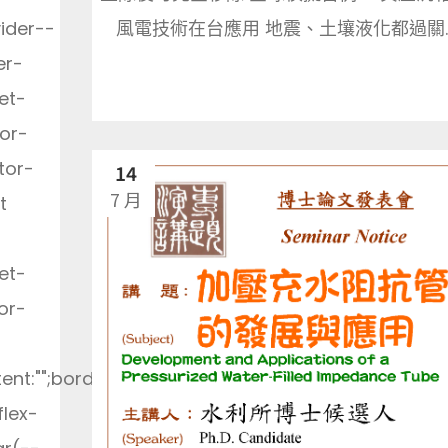
風電技術在台應用 地震、土壤液化都過關..
ider--
er-
et-
tor-
tor-
14
7 月
t
et-
or-
ent:"";border-
flex-