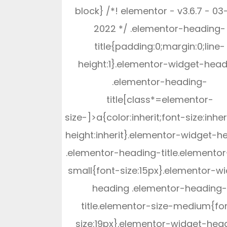
block} /*! elementor - v3.6.7 - 03
2022 */ .elementor-heading-
title{padding:0;margin:0;line-
height:1}.elementor-widget-head
.elementor-heading-
title[class*=elementor-
size-]>a{color:inherit;font-size:inheri
height:inherit}.elementor-widget-h
.elementor-heading-title.elementor
small{font-size:15px}.elementor-w
heading .elementor-heading
title.elementor-size-medium{fo
size:19px}.elementor-widget-hea