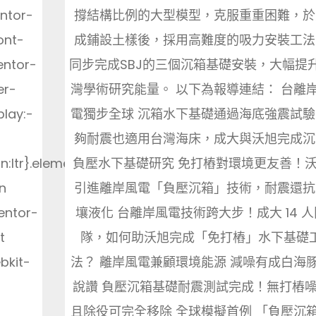
撐結構比例的大型模型，克服重重困難，於
entor-
成鋪設土樣後，採用高難度的吸力安裝工法
ont-
同步完成SBJ的三個沉箱基礎安裝，大幅提
entor-
灣學術研究能量。 以下為報導連結： 台離
er-
電獨步全球 沉箱水下基礎通過海底強震試驗
play:-
夠耐震也適用台灣海床，成大與沃旭完成沉
負壓水下基礎研究 免打樁對環境更友善！
on:ltr}.elementor-
引進離岸風電「負壓沉箱」技術，耐震還抗
n
壤液化 台離岸風電技術跨大步！成大 14 人
entor-
隊，如何助沃旭完成「免打樁」水下基礎
t
法？ 離岸風電兼顧環境能源 減噪有成白海
bkit-
說讚 負壓沉箱基礎耐震測試完成！無打樁
且除役可完全移除 全球模擬首例 「負壓沉