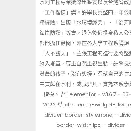
水利工程專業奬傑出系友以及台灣省政
「工作楷模」獎。許學長彙整四十年公
務經驗，出版「水環境經營」、「治河
海岸防護」等書，退休後仍投身私人公
部門擔任顧問，亦在各大學工程系講課
「人不勝天」，主張工程的進行要將整
納入考量，尊重自然重視生態。許學長
貧農的孩子，沒有奧援，憑藉自己的信
生貢獻在水利，成就非凡，實為本系學
楷模。 /*! elementor - v3.6.7 - 03
2022 */ .elementor-widget-divide
divider-border-style:none;--divi
border-width:1px;--divider-