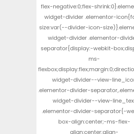
flex-negative:0;flex-shrink:0}.elem
widget-divider .elementor-icon{f
size:var(--divider-icon-size)}.elem
widget-divider .elementor-divid
separator{display:-webkit-box;dis
ms-
flexbox;display:flex;margin:0;directi
widget-divider--view-line_ico
.elementor-divider-separator,.elem
widget-divider--view-line_tex
.elementor-divider-separator{-we
box-align:center;-ms-flex-
align:center;align-