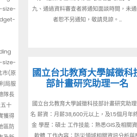
-size-
九、通過資料審查者將通知面談時間，未通
idget-
者恕不另通知，敬請見諒。...
-
ding
-size-
國立台北教育大學誠徵科
新北市(原
部計畫研究助理一名
利局服
總隊長
國立台北教育大學誠徵科技部計畫研究助理
近五十
名 薪資：月薪38,600元以上，及1.5個月年
實獲得
金 學歷：碩士 工作技能：熟悉GIS及相關
地區防
軟體 工作內容：防災領域相關資訊分析與