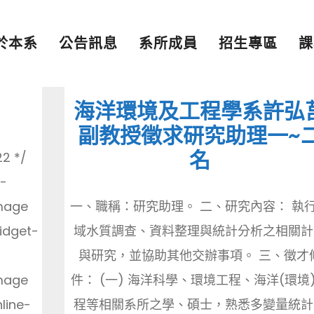
於本系
公告訊息
系所成員
招生專區
課
海洋環境及工程學系許弘
副教授徵求研究助理一~
名
22 */
-
image
一、職稱：研究助理。 二、研究內容： 執
idget-
域水質調查、資料整理與統計分析之相關計
與研究，並協助其他交辦事項。 三、徵才
image
件： (一) 海洋科學、環境工程、海洋(環境
nline-
程等相關系所之學、碩士，熟悉多變量統計