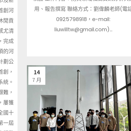
市及新
用、報告撰寫 聯絡方式：劉偉麟老師(電
首創河
0925798918，e-mail:
休閒貢
liuwilltw@gmail.com)...
感尤清
，完成
頃的河
計劃公
14
首創，
7 月
系統。
艱難，
，屢獲
全國十
第一屆