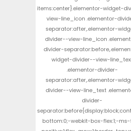
items:center}.elementor-widget-div
view-line_icon .elementor-divid
separator:after,.elementor-widg
divider--view-line_icon .elemen
divider-separator:before,.elemen
widget-divider--view-line_tex
.elementor-divider-
separator:after,.elementor-widg
divider--view-line_text .element
divider-
separator:before{display:block;cont
bottom:0;-webkit-box-flex:1;-ms-