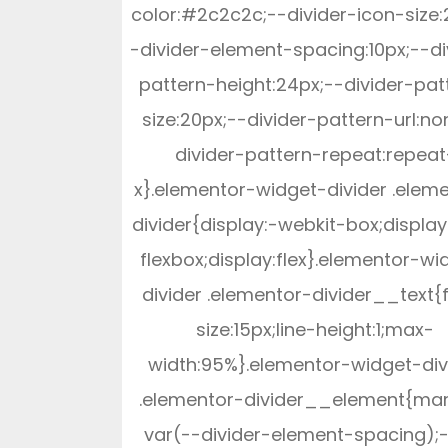
color:#2c2c2c;--divider-icon-size:
-divider-element-spacing:10px;--di
pattern-height:24px;--divider-pat
size:20px;--divider-pattern-url:no
divider-pattern-repeat:repeat
x}.elementor-widget-divider .elem
divider{display:-webkit-box;displa
flexbox;display:flex}.elementor-wi
divider .elementor-divider__text{
size:15px;line-height:1;max-
width:95%}.elementor-widget-div
.elementor-divider__element{mar
var(--divider-element-spacing);