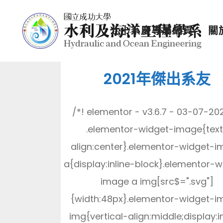
七十系慶專屬網頁
關
2021年傑出系友
/*! elementor - v3.6.7 - 03-07-20
.elementor-widget-image{text
align:center}.elementor-widget-
a{display:inline-block}.elementor-w
image a img[src$=".svg"]
{width:48px}.elementor-widget-
img{vertical-align:middle;display:i