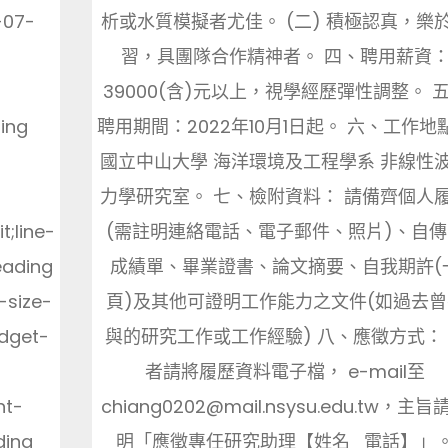
-07-
析或水質模擬者尤佳。 (二) 積極認真，樂
習，具團隊合作精神者。 四、聘用薪資
39000(含)元以上，視學經歷彈性調整。 
ing
聘用期間：2022年10月1日起。 六、工作地
國立中山大學 海洋環境及工程學系 非線性
力學研究室。 七、檢附資料： 請備齊個人
t;line-
(需註明連絡電話、電子郵件、照片)、自傳
eading
成績單、畢業證書、論文摘要、自我期許(
-size-
頁)及其他可證明工作能力之文件(如過去曾
idget-
與的研究工作或工作經驗) 八、應徵方式：
-
者請將履歷資料電子檔， e-mail至
nt-
chiang0202@mail.nsysu.edu.tw，主旨
ding
明「應徵專任研究助理【姓名_電話】」