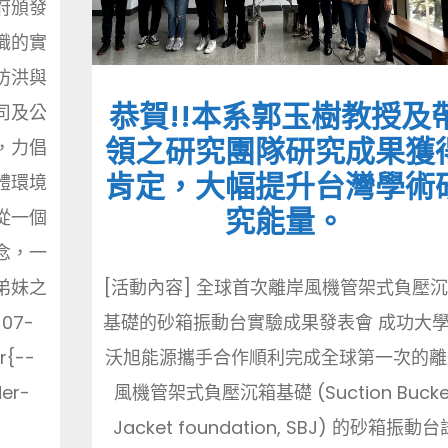
府頒發
職的實
防洪與
恭賀!!本系郭玉樹教授及
司及公
領之研究團隊研究成果獲
，力倡
肯定，大幅提升台灣學術
體環境
究能量。
從一個
念，一
[活動內容] 全球首次離岸風機管架式負壓
弟妹之
基礎的砂箱振動台實驗成果發表會 成功大
-07-
沃旭能源攜手合作順利完成全球第一次的離
r{--
風機管架式負壓沉箱基礎 (Suction Bucke
der-
Jacket foundation, SBJ) 的砂箱振動台