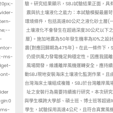
驗。研究結果顯示，SBJ試驗結果正面，具
20px;-
震與抗土壤液化之能力：本試驗模擬最嚴苛
vider-
環境條件，包括高達80公尺之液化砂土層(
tern-
土壤液化不會發生在超過深度30公尺以下
ne;--
層)。施加地震為50年發生機率為10%之設
-
震(對應回歸期為475年)。在此一條件下，S
entor-
仍提供風力發電機足夠穩定性。因應我國離
y:-ms-
風場開發，維護離岸風機運轉安全，應持續
dget-
動SBJ現地安裝海床土壤液化監測作業。且
font-
台灣海床土壤組成複雜，SBJ於台灣離岸風
址之安裝行為需要持續進行研究。本次研究
ider
與學生橫跨大學部、碩士班、博士班等超過1
gin:0
學生，試驗採用高達4公尺，且符合真實風
-ms-