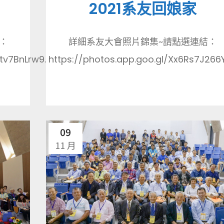
2021系友回娘家
：
詳細系友大會照片錦集~請點選連結：
v7BnLrw9...
https://photos.app.goo.gl/Xx6Rs7J266Y
09
11 月