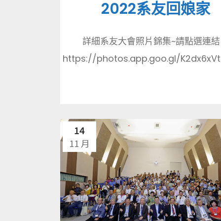
2022系友回娘家
詳細系友大會照片錦集~請點選連結
https://photos.app.goo.gl/K2dx6xVtt
14
11 月