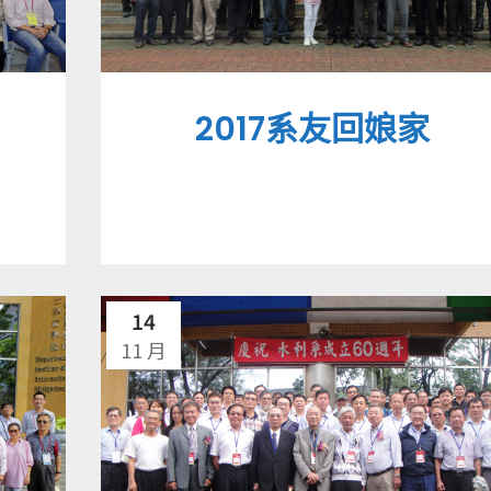
2017系友回娘家
14
11 月