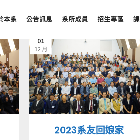
於本系
公告訊息
系所成員
招生專區
課
01
12 月
2023系友回娘家