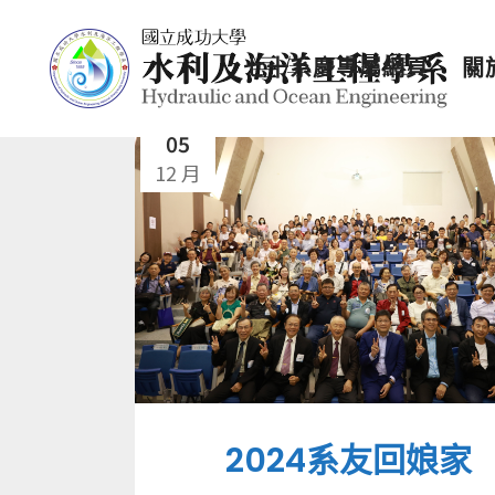
七十系慶專屬網頁
關
05
12 月
2024系友回娘家