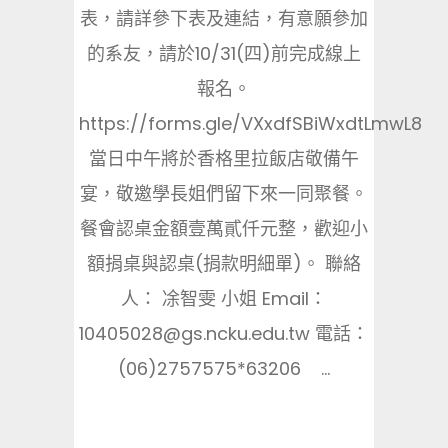
表，請詳參下表及連結，有意願參加
的系友，請於10/31(四)前完成線上
報名。
https://forms.gle/VXxdfSBiWxdtLmwL8
當日中午將於香格里拉飯店敬備午
宴，敬邀學長姐們留下來一同聚餐。
餐會認桌金額壹萬貳仟元整，歡迎小
額捐桌與認桌(捐款明細單)。 聯絡
人： 凃智雯 小姐 Email：
10405028@gs.ncku.edu.tw 電話：
(06)2757575*63206 ...