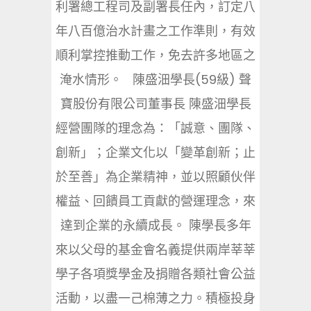
利署總工程司及副署長任內，訂定八
年八百億治水計畫之工作準則，有效
順利掌控推動工作，免去許多地區之
淹水情形。 陳盛沺學長(59級) 聲
寶股份有限公司董事長 陳盛沺學長
經營團隊的理念為：「誠意、團隊、
創新」；企業文化以「變革創新；止
於至善」為企業精神，並以照顧伙伴
權益、回饋員工貢獻的營運理念，來
達到企業的永續成長。 陳學長多年
來以父母的基金會名義提供兩岸莘莘
學子各項獎學金及捐贈各類社會公益
活動，以盡一己棉薄之力。積極投身