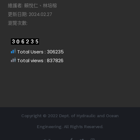
維護者: 賴悅仁、林培榕
更新日期: 2024.02.27
瀏覽次數:
Total Users : 306235
Total views : 837826
Copyright © 2022 Dept. of Hydraulic and Ocean
Engineering. All Rights Reserved.