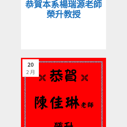
恭賀本系楊瑞源老師
榮升教授
20
2 月