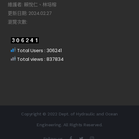
維護者: 賴悅仁、林培榕
更新日期: 2024.02.27
瀏覽次數:
Total Users : 306241
Total views : 837834
Copyright © 2022 Dept. of Hydraulic and Ocean
Engineering. All Rights Reserved.
Follow us.