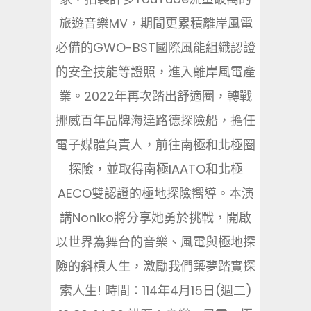
旅遊音樂MV，期間更累積離岸風電
必備的GWO-BST國際風能組織認證
的安全技能等證照，進入離岸風電產
業。2022年再次踏出舒適圈，轉戰
挪威百年品牌海達路德探險船，擔任
電子媒體負責人，前往南極和北極圈
探險，並取得南極IAATO和北極
AECO雙認證的極地探險嚮導。本演
講Noniko將分享她勇於挑戰，開啟
以世界為舞台的音樂、風電與極地探
險的斜槓人生，激勵我們築夢踏實探
索人生! 時間：114年4月15日(週二)