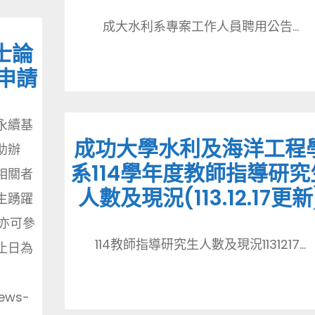
成大水利系專案工作人員聘用公告...
士論
止申請
永續基
成功大學水利及海洋工程
助辦
系114學年度教師指導研究
相關者
人數及現況(113.12.17更新
生踴躍
亦可參
114教師指導研究生人數及現況1131217...
止日為
news-