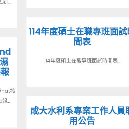
新...
114年度碩士在職專班面試
間表
nd
是濕
114年度碩士在職專班面試時間表...
海報
What搞
...
成大水利系專案工作人員
用公告