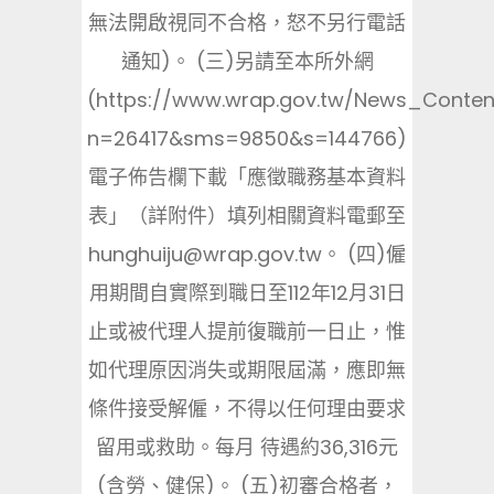
無法開啟視同不合格，怒不另行電話
通知)。 (三)另請至本所外網
(https://www.wrap.gov.tw/News_Conten
n=26417&sms=9850&s=144766)
電子佈告欄下載「應徵職務基本資料
表」（詳附件）填列相關資料電郵至
hunghuiju@wrap.gov.tw。 (四)僱
用期間自實際到職日至112年12月31日
止或被代理人提前復職前一日止，惟
如代理原因消失或期限屆滿，應即無
條件接受解僱，不得以任何理由要求
留用或救助。每月 待遇約36,316元
(含勞、健保)。 (五)初審合格者，