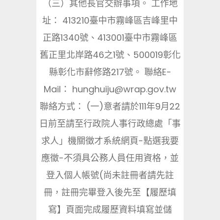
（三）其他長官交辦事項。 工作地
址： 413210臺中市霧峰區吉峰里中
正路1340號、413001臺中市霧峰區
舊正里北岸路46之1號、500019彰化
縣彰化市辭修路217號。 聯絡E-
Mail： hunghuiju@wrap.gov.tw
聯絡方式： (一)意者請於111年9月22
日前至請至行政院人事行政總處「事
求人」機關徵才系統網頁-點選我要
應徵-不須具公務人員任用資格，並
登入個人帳號(尚未註冊者請先註
冊，註冊完畢登入後先至【履歷填
寫】頁面完成履歷資料填寫並儲