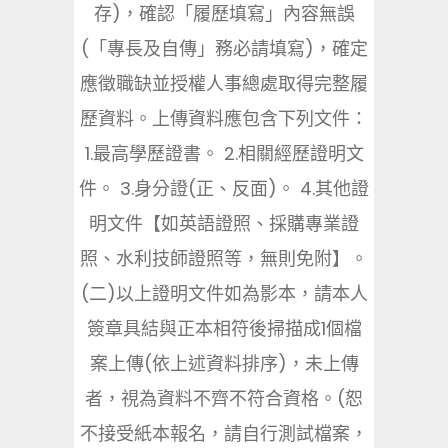
存)，確認「履歷填寫」內容無誤
(「專長及自傳」務必請填寫)，確定
應徵職缺並授權人事總處取得完整履
歷資料。上傳資料應包含下列文件：
1.最高學歷證書。 2.相關經歷證明文
件。 3.身分證(正、反面)。 4.其他證
明文件【如英語證照、採購專業證
照、水利技師證照等，無則免附】。
(二)以上證明文件如為影本，請本人
簽章具結與正本相符後掃描成1個檔
案上傳(依上述資料排序)，未上傳
者，視為資料不齊不符合資格。(恕
不接受紙本報名，請自行測試檔案，