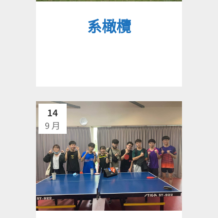
系橄欖
14
9 月