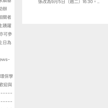
永續基
係改為9月5日（週二）16:30。...
助辦
相關者
生踴躍
亦可參
止日為
：
news-
月光環保學
歡迎與
-----
------