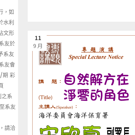
行，如
於水利
貼文形
11
系友於
9 月
予系友
系友會
期 彩
底內頁
刊之系
l至系友
事宜，請洽