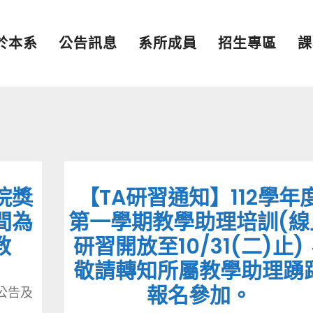
於本系
公告訊息
系所成員
招生專區
課
院獎
【TA研習通知】112學年
間為
第一學期教學助理培訓(線
教
研習開放至10/31(二)止)
敬請轉知所屬教學助理踴
報名參加。
公告及