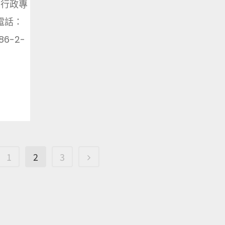
 行政專
 電話：
86-2-
1
2
3