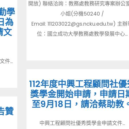
開放) 聯絡洽詢：教務處教務研究專案辦公
勤學
小姐(分機50240 /
日為
Email: 111203022@gs.ncku.edu.tw) 主
請文
位：國立成功大學教務處教學發展中心...
...
112年度中興工程顧問社優
獎學金開始申請，申請日
至9月18日，請洽蔡助教
告贊
中興工程顧問社優秀獎學金申請文件...