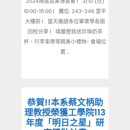
2024南區就業博覽會 l 3/10 (日)
10:00-15:00 l 攤位: 243-246 雲平
大樓前 l 當天邀請多位畢業學長姐
回校分享 l 填履歷就送珍珠奶茶
杯、行李束帶等精美小禮物~ 會場位
置 ...
恭賀!!本系蔡文柄助
理教授榮獲工學院113
年度「明日之星」研